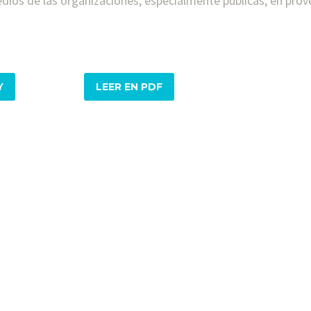
medios de las organizaciones, especialmente públicas, en prov
Y
LEER EN PDF