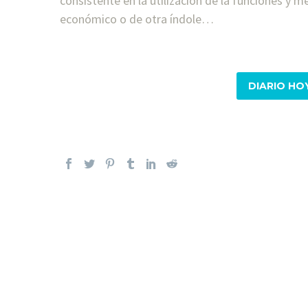
consistente en la utilización de la funciones y 
económico o de otra índole…
DIARIO HO